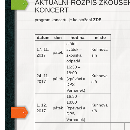
AKTUÁLNÍ ROZPIS ZKOUŠE
KONCERT
program koncertu je ke stažení
ZDE
.
datum
den
hodina
místo
státní
17. 11.
svátek –
Kuhnova
pátek
2017
zkouška
síň
odpadá
16:30 –
18:00
24. 11.
Kuhnova
pátek
(zpěváci a
2017
síň
DPS
Varhánek)
16:30 –
18:00
1. 12.
Kuhnova
pátek
(zpěváci a
2017
síň
DPS
Varhánek)