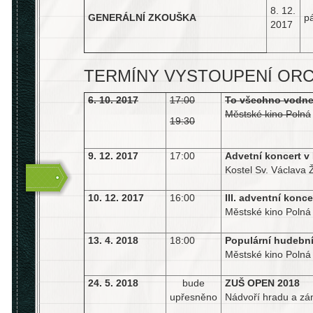
8. 12.
GENERÁLNÍ ZKOUŠKA
p
2017
TERMÍNY VYSTOUPENÍ ORC
6. 10. 2017
17:00
To všechno vodne
Městské kino Polná
19:30
9. 12. 2017
17:00
Advetní koncert v 
Kostel Sv. Václava 
10. 12. 2017
16:00
III. adventní konc
Městské kino Polná
13. 4. 2018
18:00
Populární hudební
Městské kino Polná
24. 5. 2018
bude
ZUŠ OPEN 2018
upřesněno
Nádvoří hradu a z