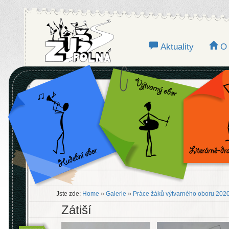
Aktuality
O
Jste zde:
Home
»
Galerie
»
Práce žáků výtvarného oboru 202
Zátiší