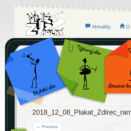
Aktuality
O
2018_12_08_Plakat_Zdirec_ra
←
Previous